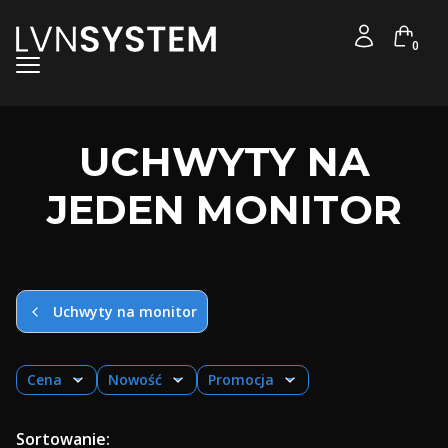
Produkt
Zaloguj się
Koszyk
Menu
UCHWYTY NA
JEDEN MONITOR
Uchwyty na monitor
Cena
Nowość
Promocja
Koniec filtrów
Lista produktów
Sortowanie: