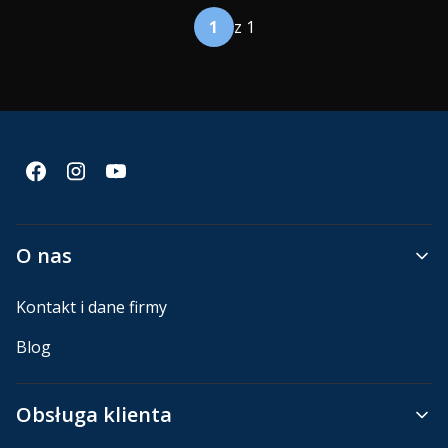
z 1
Linki w stopce
O nas
Kontakt i dane firmy
Blog
Obsługa klienta