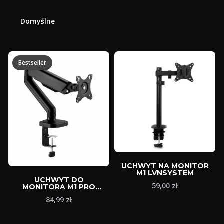
Domyślne
Bestseller
UCHWYT NA MONITOR
M1 LVNSYSTEM
UCHWYT DO
Cena
59,00 zł
MONITORA M1 PRO
LVNSYSTEM
Cena
84,99 zł